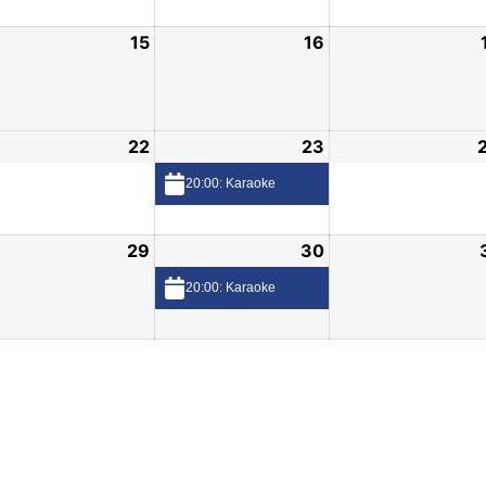
15
16
22
23
20:00: Karaoke
29
30
20:00: Karaoke